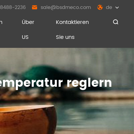
8488-2236
sale@bsdmeco.com
de


n
Über
Kontaktieren

US
Sie uns
emperatur reglern