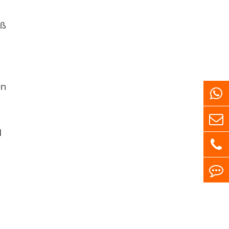
äß
en
d