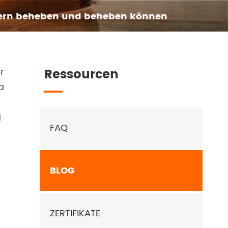
lern beheben und beheben können
r
Ressourcen
a
d
FAQ
BLOG
ZERTIFIKATE