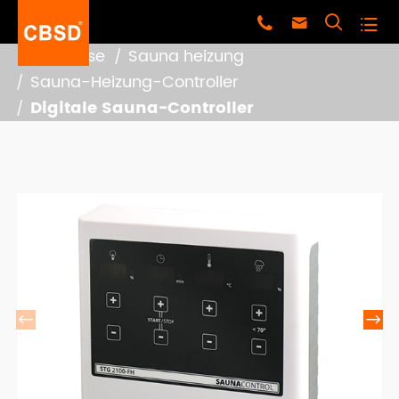




Zuhause
Sauna heizung
Sauna-Heizung-Controller
Digitale Sauna-Controller

