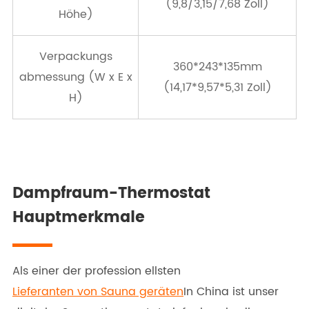
(9,8/3,15/7,68 Zoll)
Höhe)
Verpackungs
360*243*135mm
abmessung (W x E x
(14,17*9,57*5,31 Zoll)
H)
Dampfraum-Thermostat
Hauptmerkmale
Als einer der profession ellsten
Lieferanten von Sauna geräten
In China ist unser