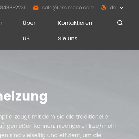
8488-2236
sale@bsdmeco.com
de


n
Über
Kontaktieren

US
Sie uns
heizung
 erzeugt, mit dem Sie die traditionelle
a) genießen können. niedrigere Hitze/mehr
sind vielseitig und effizient, um die