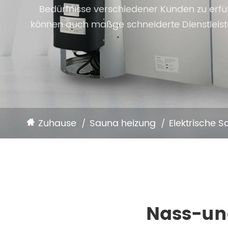
Bedürfnisse verschiedener Kunden zu erfül
können auch maßge schneiderte Dienstleist
Zuhause
Sauna heizung
Elektrische 
Nass-un